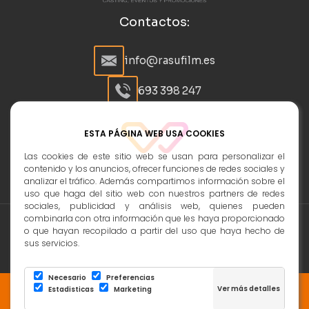
Contactos:
info@rasufilm.es
693 398 247
Síguenos en:
ESTA PÁGINA WEB USA COOKIES
Las cookies de este sitio web se usan para personalizar el
contenido y los anuncios, ofrecer funciones de redes sociales y
analizar el tráfico. Además compartimos información sobre el
uso que haga del sitio web con nuestros partners de redes
sociales, publicidad y análisis web, quienes pueden
combinarla con otra información que les haya proporcionado
o que hayan recopilado a partir del uso que haya hecho de
Política de Cookies
|
Aviso Legal y protección de datos
|
sus servicios.
Conf. Cookies
|
Política de privacidad - Protección de datos
Las cookies nos permiten ofrecer nuestros
Necesario
Preferencias
servicios. Al utilizar nuestros servicios, aceptas el
Estadisticas
Marketing
Copyright 2026 - Rasufilm. Todos los derechos reservados
uso que hacemos de las cookies.
Página realizada por
Web Las Palmas