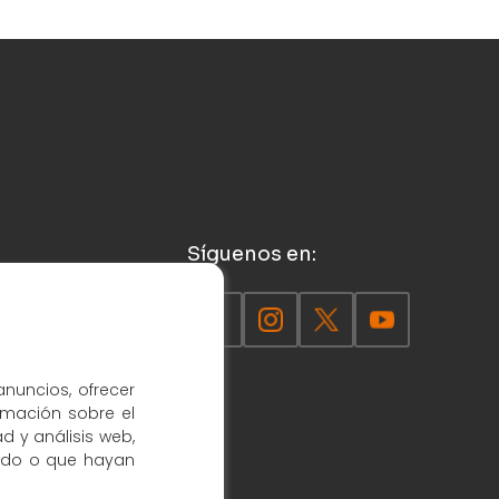
Síguenos en:
anuncios, ofrecer
rmación sobre el
d y análisis web,
ado o que hayan