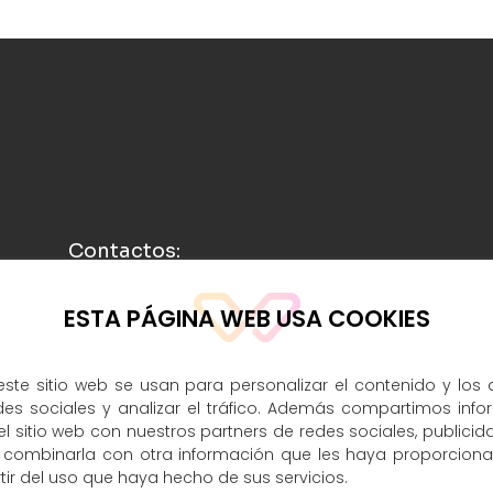
Contactos:
ESTA PÁGINA WEB USA COOKIES
info@rasufilm.es
693 398 247
ste sitio web se usan para personalizar el contenido y los 
des sociales y analizar el tráfico. Además compartimos info
ACEPTO
 sitio web con nuestros partners de redes sociales, publicida
 combinarla con otra información que les haya proporcion
tir del uso que haya hecho de sus servicios.
MÁS INFO