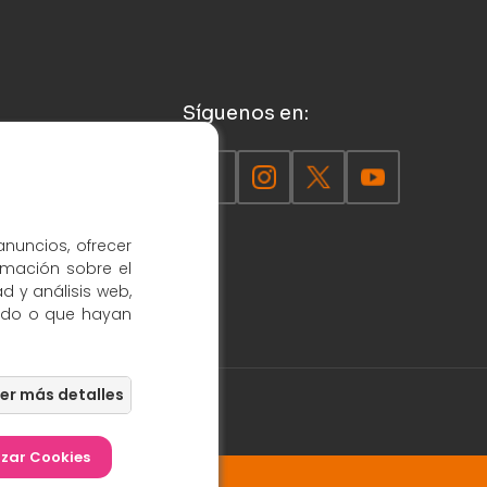
Síguenos en:
anuncios, ofrecer
rmación sobre el
d y análisis web,
ado o que hayan
dad - Protección de datos