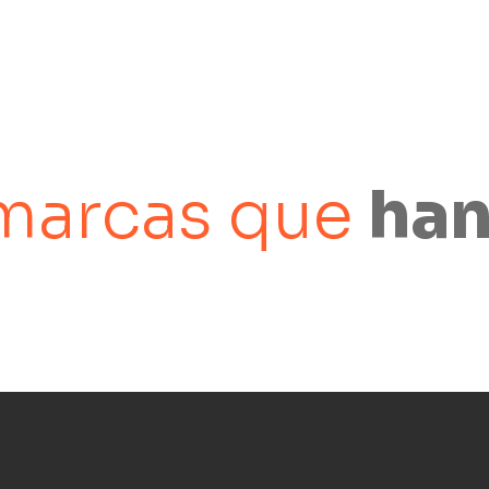
marcas que
han