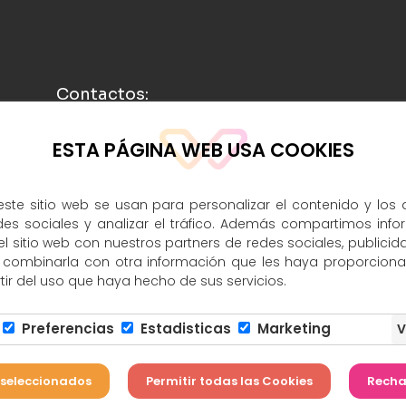
Contactos:
ESTA PÁGINA WEB USA COOKIES
info@rasufilm.es
693 398 247
ste sitio web se usan para personalizar el contenido y los 
des sociales y analizar el tráfico. Además compartimos info
ACEPTO
 sitio web con nuestros partners de redes sociales, publicida
 combinarla con otra información que les haya proporcion
tir del uso que haya hecho de sus servicios.
MÁS INFO
Preferencias
Estadisticas
Marketing
so Legal y protección de datos
|
Conf. Cookies
|
Política de privaci