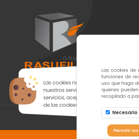
Las cookies de e
funciones de re
Las cookies nos permiten ofrecer
uso que haga del
nuestros servicios. Al utilizar nuestros
quienes pueden
recopilado a par
servicios, aceptas el uso que hacemos
de las cookies.
Necesario
Política de Cookies
|
Avi